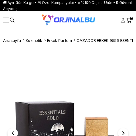
🚚 Aynı Gün Kargo • 🎁 Özel Kampanyalar • ⭐ %100 Orijinal Ürün • 🔒 Güvenli
Alışveriş
0
Anasayfa
Kozmetik
Erkek Parfüm