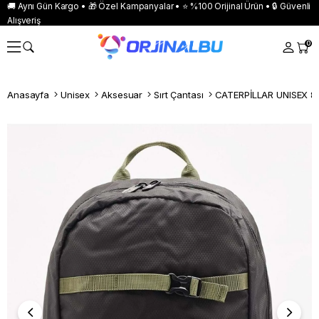
🚚 Aynı Gün Kargo • 🎁 Özel Kampanyalar • ⭐ %100 Orijinal Ürün • 🔒 Güvenli
Alışveriş
0
Anasayfa
Unisex
Aksesuar
Sırt Çantası
CATERPİLLAR UNISEX 8