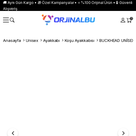
🚚 Aynı Gün Kargo • 🎁 Özel Kampanyalar • ⭐ %100 Orijinal Ürün • 🔒 Güvenli
Alışveriş
0
Anasayfa
Unisex
Ayakkabı
Koşu Ayakkabısı