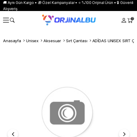
🚚 Aynı Gün Kargo • 🎁 Özel Kampanyalar • ⭐ %100 Orijinal Ürün • 🔒 Güvenli
Alışveriş
0
Anasayfa
Unisex
Aksesuar
Sırt Çantası
ADİDAS UNISEX SIRT ÇA