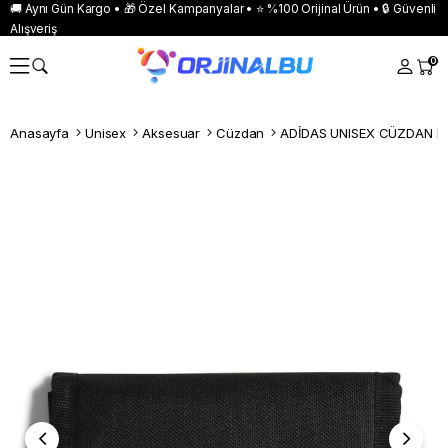
🚚 Aynı Gün Kargo • 🎁 Özel Kampanyalar • ⭐ %100 Orijinal Ürün • 🔒 Güvenli
Alışveriş
0
Anasayfa
Unisex
Aksesuar
Cüzdan
ADİDAS UNISEX CÜZDAN L