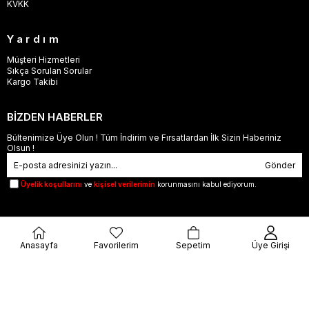
KVKK
Yardım
Müşteri Hizmetleri
Sıkça Sorulan Sorular
Kargo Takibi
BİZDEN HABERLER
Bültenimize Üye Olun ! Tüm İndirim ve Fırsatlardan İlk Sizin Haberiniz
Olsun !
Gönder
Üyelik koşullarını
ve
kişisel verilerimin
korunmasını kabul ediyorum.
Anasayfa
Favorilerim
Sepetim
Üye Girişi
© 2023
orjinalbu.com
- Tüm Hakları Saklıdır.