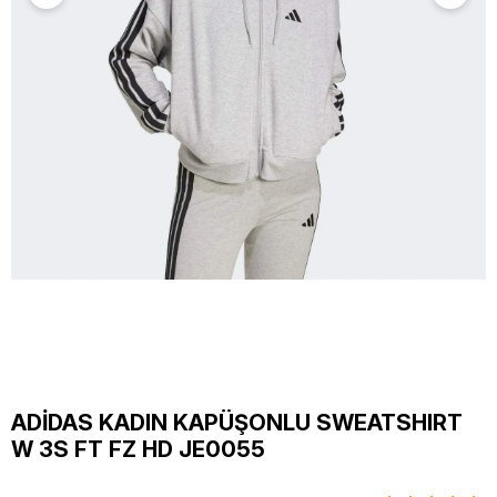
ADİDAS KADIN KAPÜŞONLU SWEATSHIRT
W 3S FT FZ HD JE0055