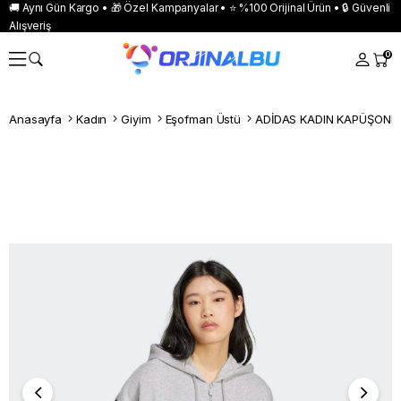
🚚 Aynı Gün Kargo • 🎁 Özel Kampanyalar • ⭐ %100 Orijinal Ürün • 🔒 Güvenli
Alışveriş
0
Anasayfa
Kadın
Giyim
Eşofman Üstü