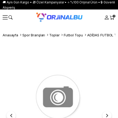
🚚 Aynı Gün Kargo • 🎁 Özel Kampanyalar • ⭐ %100 Orijinal Ürün • 🔒 Güvenli
Alışveriş
0
Anasayfa
Spor Branşları
Toplar
Futbol Topu
ADİDAS FUTBOL TO