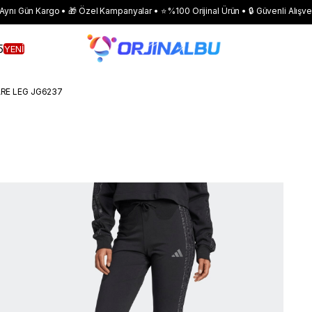
 Aynı Gün Kargo • 🎁 Özel Kampanyalar • ⭐ %100 Orijinal Ürün • 🔒 Güvenli Alışve
5
YENİ
RE LEG JG6237