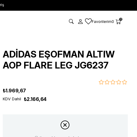
riş
0
Favorilerim
0
ADİDAS EŞOFMAN ALTIW
AOP FLARE LEG JG6237
₺1.969,67
₺2.166,64
KDV Dahil