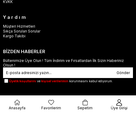
KVKK
Yardım
Müşteri Hizmetleri
Sıkça Sorulan Sorular
Kargo Takibi
BİZDEN HABERLER
Bültenimize Üye Olun ! Tüm İndirim ve Fırsatlardan İlk Sizin Haberiniz
Olsun !
Gönder
Üyelik koşullarını
ve
kişisel verilerimin
korunmasını kabul ediyorum.
Anasayfa
Favorilerim
Sepetim
Üye Girişi
© 2023
orjinalbu.com
- Tüm Hakları Saklıdır.