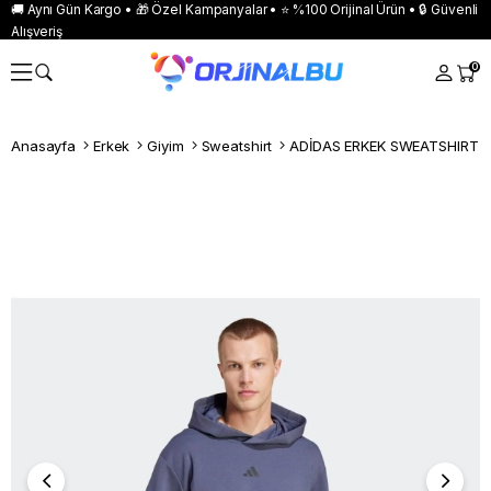
🚚 Aynı Gün Kargo • 🎁 Özel Kampanyalar • ⭐ %100 Orijinal Ürün • 🔒 Güvenli
Alışveriş
0
Anasayfa
Erkek
Giyim
Sweatshirt
ADİDAS ERKEK SWEATSHIRT D